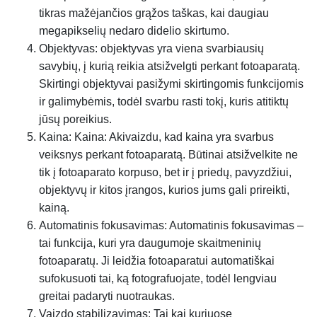
tikras mažėjančios grąžos taškas, kai daugiau
megapikselių nedaro didelio skirtumo.
Objektyvas: objektyvas yra viena svarbiausių
savybių, į kurią reikia atsižvelgti perkant fotoaparatą.
Skirtingi objektyvai pasižymi skirtingomis funkcijomis
ir galimybėmis, todėl svarbu rasti tokį, kuris atitiktų
jūsų poreikius.
Kaina: Kaina: Akivaizdu, kad kaina yra svarbus
veiksnys perkant fotoaparatą. Būtinai atsižvelkite ne
tik į fotoaparato korpuso, bet ir į priedų, pavyzdžiui,
objektyvų ir kitos įrangos, kurios jums gali prireikti,
kainą.
Automatinis fokusavimas: Automatinis fokusavimas –
tai funkcija, kuri yra daugumoje skaitmeninių
fotoaparatų. Ji leidžia fotoaparatui automatiškai
sufokusuoti tai, ką fotografuojate, todėl lengviau
greitai padaryti nuotraukas.
Vaizdo stabilizavimas: Tai kai kuriuose