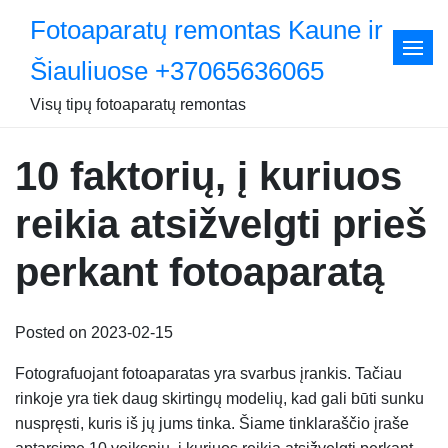
Skip
Fotoaparatų remontas Kaune ir
to
content
Šiauliuose +37065636065
Visų tipų fotoaparatų remontas
10 faktorių, į kuriuos
reikia atsižvelgti prieš
perkant fotoaparatą
Posted on 2023-02-15
Fotografuojant fotoaparatas yra svarbus įrankis. Tačiau
rinkoje yra tiek daug skirtingų modelių, kad gali būti sunku
nuspręsti, kuris iš jų jums tinka. Šiame tinklaraščio įraše