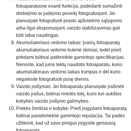
fotoaparatuose esanti funkcija, padedanti sumažinti
drebėjimo ar judėjimo poveikį fotografuojant. Jei
planuojate fotografuoti prasto apšvietimo sąlygomis
arba ilgai eksponuojant, vaizdo stabilizavimas gali
būti labai naudingas.
Akumuliatoriaus veikimo laikas: Įvairių fotoaparatų
akumuliatoriaus veikimo trukmė skiriasi, todėl prieš
pirkdami būtinai patikrinkite gamintojo specifikacijas.
Nenorite, kad jums tektų naudotis fotoaparatu, kurio
akumuliatoriaus veikimo laikas trumpas ir dėl kurio
negalėsite fotografuoti pusę dienos.
Vaizdo įrašymas: Jei fotoaparatu planuojate įrašinėti
vaizdo įrašus, būtinai rinkitės tokį, kuris turi aukštos
kokybės vaizdo įrašymo galimybes.
Prekės ženklas ir kokybė: Prieš įsigydami fotoaparatą
būtinai pasidomėkite gamintojo reputacija. Tai padės
užtikrinti, kad už savo pinigus įsigysite geriausią
fotoaparatą.