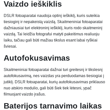
Vaizdo i
eškiklis
DSLR fotoaparatai naudoja optinį ieškiklį, kuris suteikia
tiesioginį ir nepakeistą vaizdą. Skaitmeniniai fotoaparatai
dažniausiai turi elektroninį ieškiklį, kuris rodo skaitmeninį
vaizdą. Tai leidžia fotografui matyti pakeitimus realiuoju
laiku, tačiau gali būti mažiau tikslus esant labai ryškiai
šviesai.
Autofokusavimas
Skaitmeniniai fotoaparatai dažnai turi greitesnį ir tikslesnį
autofokusavimą, nes vaizdas yra perduodamas tiesiogiai į
jutiklį. DSLR fotoaparatai, kurių autofokusavimas priklauso
nuo atskiro modulio, gali būti šiek tiek lėtesni, ypač
filmuojant vaizdo įrašus.
Baterijos tarnavimo l
aikas