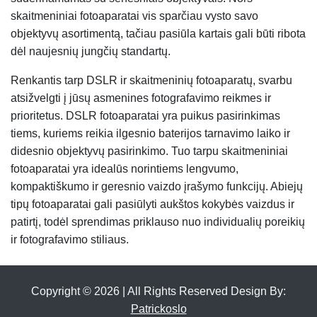
skaitmeniniai fotoaparatai vis sparčiau vysto savo
objektyvų asortimentą, tačiau pasiūla kartais gali būti ribota
dėl naujesnių jungčių standartų.
Renkantis tarp DSLR ir skaitmeninių fotoaparatų, svarbu
atsižvelgti į jūsų asmenines fotografavimo reikmes ir
prioritetus. DSLR fotoaparatai yra puikus pasirinkimas
tiems, kuriems reikia ilgesnio baterijos tarnavimo laiko ir
didesnio objektyvų pasirinkimo. Tuo tarpu skaitmeniniai
fotoaparatai yra idealūs norintiems lengvumo,
kompaktiškumo ir geresnio vaizdo įrašymo funkcijų. Abiejų
tipų fotoaparatai gali pasiūlyti aukštos kokybės vaizdus ir
patirtį, todėl sprendimas priklauso nuo individualių poreikių
ir fotografavimo stiliaus.
Copyright © 2026 | All Rights Reserved Design By:
Patrickoslo