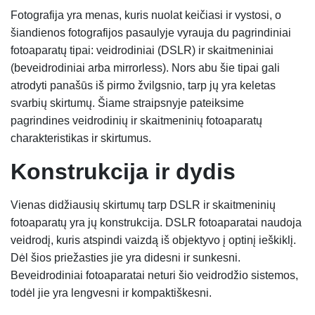
Fotografija yra menas, kuris nuolat keičiasi ir vystosi, o
šiandienos fotografijos pasaulyje vyrauja du pagrindiniai
fotoaparatų tipai: veidrodiniai (DSLR) ir skaitmeniniai
(beveidrodiniai arba mirrorless). Nors abu šie tipai gali
atrodyti panašūs iš pirmo žvilgsnio, tarp jų yra keletas
svarbių skirtumų. Šiame straipsnyje pateiksime
pagrindines veidrodinių ir skaitmeninių fotoaparatų
charakteristikas ir skirtumus.
Konstrukcija ir d
ydis
Vienas didžiausių skirtumų tarp DSLR ir skaitmeninių
fotoaparatų yra jų konstrukcija. DSLR fotoaparatai naudoja
veidrodį, kuris atspindi vaizdą iš objektyvo į optinį ieškiklį.
Dėl šios priežasties jie yra didesni ir sunkesni.
Beveidrodiniai fotoaparatai neturi šio veidrodžio sistemos,
todėl jie yra lengvesni ir kompaktiškesni.