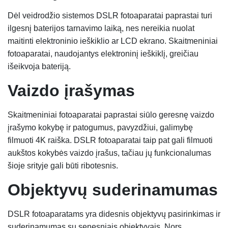
Dėl veidrodžio sistemos DSLR fotoaparatai paprastai turi
ilgesnį baterijos tarnavimo laiką, nes nereikia nuolat
maitinti elektroninio ieškiklio ar LCD ekrano. Skaitmeniniai
fotoaparatai, naudojantys elektroninį ieškiklį, greičiau
išeikvoja bateriją.
Vai
zdo į
rašymas
Skaitmeniniai fotoaparatai paprastai siūlo geresnę vaizdo
įrašymo kokybę ir patogumus, pavyzdžiui, galimybę
filmuoti 4K raiška. DSLR fotoaparatai taip pat gali filmuoti
aukštos kokybės vaizdo įrašus, tačiau jų funkcionalumas
šioje srityje gali būti ribotesnis.
Objektyvų s
uderinamumas
DSLR fotoaparatams yra didesnis objektyvų pasirinkimas ir
suderinamumas su senesniais objektyvais. Nors